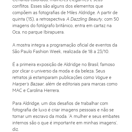
conflitos. Esses são alguns dos elementos que
compõem as fotografias de Miles Aldridge. A partir de
quinta (15), a retrospectiva
A Dazzling Beauty
, com 50
imagens do fotógrafo britânico, entra em cartaz na
Oca, no parque Ibirapuera.
Subscribe to the Miles Aldridge newsletter
A mostra integra a programação oficial de eventos da
By sharing your details you agree to our
Privacy Policy
São Paulo Fashion Week, realizada de 18 a 23/10.
É a primeira exposição de Aldridge no Brasil, famoso
Submit
Cancel
por clicar o universo da moda e da beleza. Seus
retratos já estamparam publicações como
Vogue
e
Harper’s Bazaar
, além de editoriais para marcas como
MAC e Carolina Herrera.
Para Aldridge, um dos desafios de trabalhar com
fotografia de luxo é criar imagens pessoais e não se
tornar um escravo da moda. ‘A mulher e seus embates
internos são o que é importante em minhas imagens’,
diz.