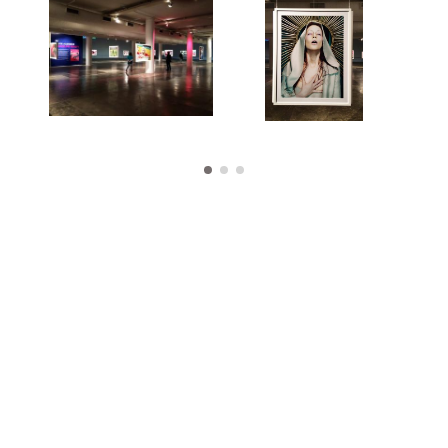
Works
Exhibitions
Publications
About
Press
News