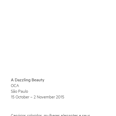
Contact
Shop
Enquire
To learn more about this artwork, please provide your contact
information.
A Dazzling Beauty
OCA
São Paulo
15 October – 2 November 2015
Cenários coloridos, mulheres elegantes e seus