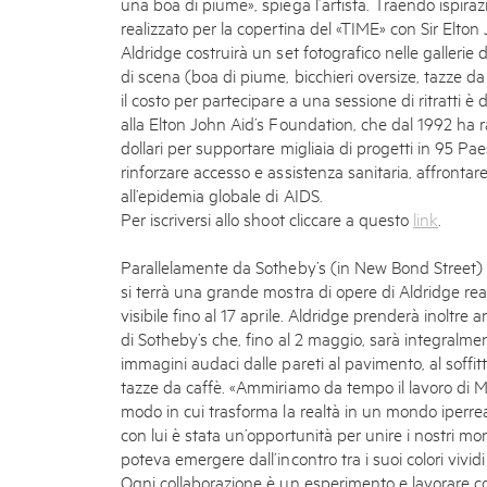
una boa di piume», spiega l’artista. Traendo ispiraz
realizzato per la copertina del «TIME» con Sir Elto
Aldridge costruirà un set fotografico nelle gallerie
di scena (boa di piume, bicchieri oversize, tazze da tè
il costo per partecipare a una sessione di ritratti è 
alla Elton John Aid’s Foundation, che dal 1992 ha ra
dollari per supportare migliaia di progetti in 95 Pae
rinforzare accesso e assistenza sanitaria, affronta
all’epidemia globale di AIDS.
Per iscriversi allo shoot cliccare a questo
link
.
Parallelamente da Sotheby’s (in New Bond Street)
si terrà una grande mostra di opere di Aldridge rea
visibile fino al 17 aprile. Aldridge prenderà inoltre
di Sotheby’s che, fino al 2 maggio, sarà integralme
immagini audaci dalle pareti al pavimento, al soffitto,
tazze da caffè. «Ammiriamo da tempo il lavoro di Mil
modo in cui trasforma la realtà in un mondo iperrea
con lui è stata un’opportunità per unire i nostri mon
poteva emergere dall’incontro tra i suoi colori vividi
Ogni collaborazione è un esperimento e lavorare c