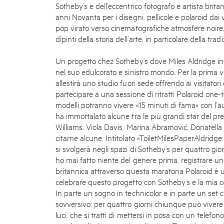
Sotheby’s e dell’eccentrico fotografo e artista brita
anni Novanta per i disegni, pellicole e polaroid dai v
pop virato verso cinematografiche atmosfere noire,
dipinti della storia dell’arte, in particolare della tr
Un progetto chez Sotheby’s dove Miles Aldridge inv
nel suo edulcorato e sinistro mondo. Per la prima vol
allestirà uno studio fuori sede offrendo ai visitatori
partecipare a una sessione di ritratti Polaroid one-t
modelli potranno vivere «15 minuti di fama» con l’a
ha immortalato alcune tra le più grandi star del pre
Williams, Viola Davis, Marina Abramović, Donatella
citarne alcune. Intitolato «ToiletMilesPaperAldridge: 
si svolgerà negli spazi di Sotheby’s per quattro giorn
ho mai fatto niente del genere prima, registrare un
britannica attraverso questa maratona Polaroid è
celebrare questo progetto con Sotheby’s e la mia c
In parte un sogno in technicolor e in parte un set
sovversivo: per quattro giorni chiunque può vivere 
luci, che si tratti di mettersi in posa con un telefon