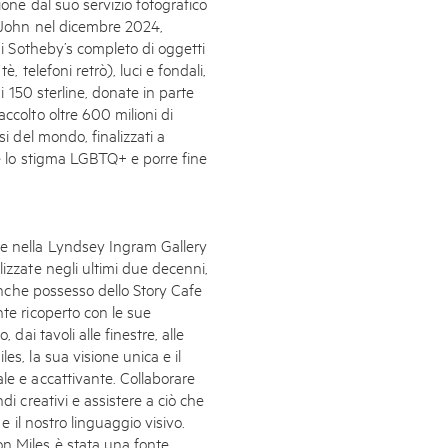
ione dal suo servizio fotografico
n John nel dicembre 2024,
 di Sotheby’s completo di oggetti
, telefoni retrò), luci e fondali,
di 150 sterline, donate in parte
ccolto oltre 600 milioni di
si del mondo, finalizzati a
re lo stigma LGBTQ+ e porre fine
 e nella Lyndsey Ingram Gallery
lizzate negli ultimi due decenni,
 anche possesso dello Story Cafe
nte ricoperto con le sue
 dai tavoli alle finestre, alle
es, la sua visione unica e il
le e accattivante. Collaborare
di creativi e assistere a ciò che
 e il nostro linguaggio visivo.
on Miles è stata una fonte