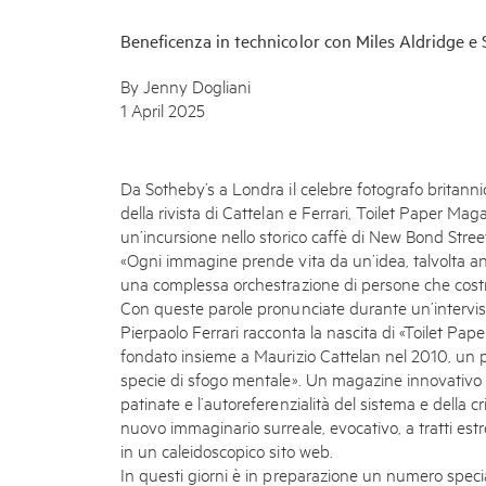
Beneficenza in technicolor con Miles Aldridge e 
By Jenny Dogliani
1 April 2025
Da Sotheby’s a Londra il celebre fotografo britan
della rivista di Cattelan e Ferrari, Toilet Paper M
un’incursione nello storico caffè di New Bond Stree
«Ogni immagine prende vita da un’idea, talvolta a
una complessa orchestrazione di persone che costr
Con queste parole pronunciate durante un’intervista
Pierpaolo Ferrari racconta la nascita di «Toilet Pap
fondato insieme a Maurizio Cattelan nel 2010, un
specie di sfogo mentale». Un magazine innovativo ch
patinate e l’autoreferenzialità del sistema e della c
nuovo immaginario surreale, evocativo, a tratti e
in un caleidoscopico sito web.
In questi giorni è in preparazione un numero specia