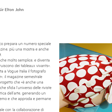
Enquire
To learn more about t
Sir Elton John
information.
nico prepara un numero speciale
agazine, più una mostra e anche
t.
nche molto semplice, e diventa
uiscono dei tableaux vivants».
 a Vogue Italia il fotografo
er», il magazine semestrale
 progetto che «è anche una
e sfida l’universo delle riviste
ritica dell’arte, generando un
stremo e che approda e permane
le con la collaborazione di