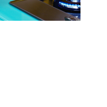
 Miles Aldridge newsletter
ls you agree to our
Privacy Policy
Cancel