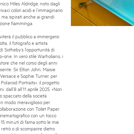
Subscribe to the
nnico Miles Aldridge, noto dagli
ivaci colori acidi e l’immaginario
By sharing your detai
 ma ispirati anche ai grandi
adizione fiamminga.
Submit
iterà il pubblico a immergersi
ta, il fotografo e artista
 di Sotheby’s l’opportunità di
o-one. In vero stile Warholiano, i
utore che nel corso degli anni
sente: Sir Elton John, Maisie
 Versace e Sophie Turner, per
Polaroid Portraits», il progetto
i, dall’8 all’11 aprile 2025. «Non
o spaccato della società
 un modo meraviglioso per
ollaborazione con Toilet Paper.
 cinematografico con un tocco
15 minuti di fama sotto le mie
o retrò o di scomparire dietro